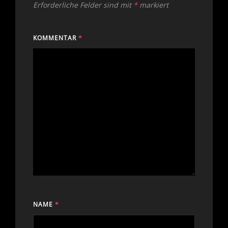
Erforderliche Felder sind mit
*
markiert
KOMMENTAR
*
NAME
*