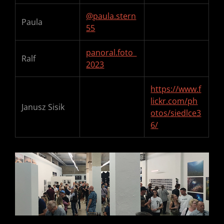
@paula.stern
Paula
55
panoral.foto_
Ralf
2023
https://www.f
lickr.com/ph
Janusz Sisik
otos/siedlce3
6/