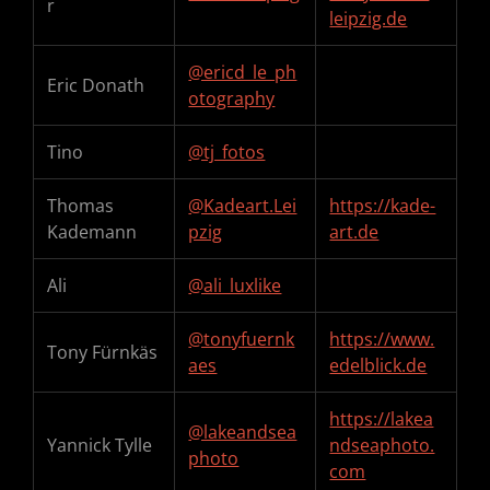
r
leipzig.de
@ericd_le_ph
Eric Donath
otography
Tino
@tj_fotos
Thomas
@Kadeart.Lei
https://kade-
Kademann
pzig
art.de
Ali
@ali_luxlike
@tonyfuernk
https://www.
Tony Fürnkäs
aes
edelblick.de
https://lakea
@lakeandsea
Yannick Tylle
ndseaphoto.
photo
com