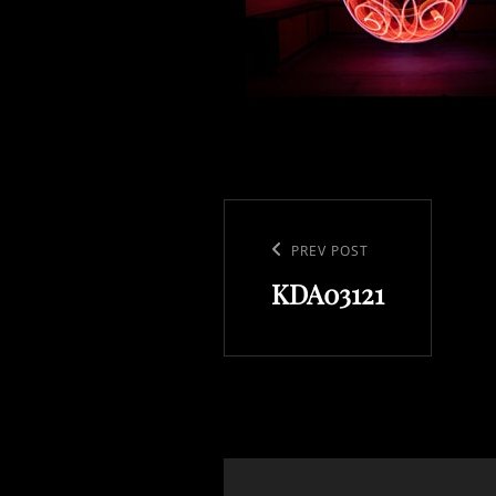
Beitragsnavigation
Previous
PREV POST
KDA03121
Post