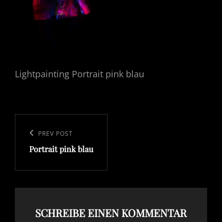
Lightpainting Portrait pink blau
Beitragsnavigation
Previous
PREV POST
Portrait pink blau
Post
SCHREIBE EINEN KOMMENTAR