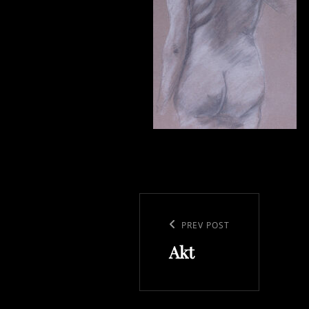
Beitragsnavigation
Previous
PREV POST
Akt
Post