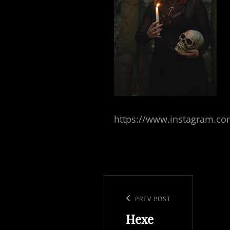
https://www.instagram.com/
Beitragsnavigation
Previous
PREV POST
Hexe
Post