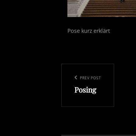
Pose kurz erklärt
Beitragsnavigation
Previous
PREV POST
Posing
Post